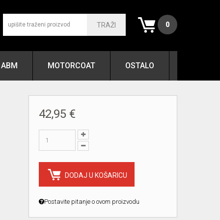
0
TRAŽI
ABM
MOTORCOAT
OSTALO
42,95 €
DODAJ U KOŠARICU
Postavite pitanje o ovom proizvodu