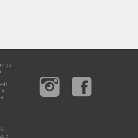
mi, za
.
ort i
tite
še
UR
epić