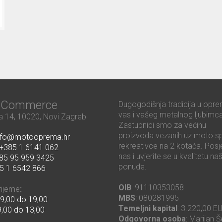
ć Commerce
Dugogodišnja tradicija u opre
vas i vašeg metalnog ljubimca
 14, 10020, Novi Zagreb
Zastupnici smo za većinu
proizvoda vezanih uz moto sp
nfo@motooprema.hr
rekreativce na 2 kotača. Posje
+385 1 6141 062
nas i uvjerite se u kvalitetu na
85 95 959 3425
ponude.
5 1 6542 866
OIB
: 91110353058
rijeme
:
MBS
: 080281995
9,00 do 19,00
Temeljni kapital
: 3.220,00 E
,00 do 13,00
Odgovorna osoba
: Marijan Š