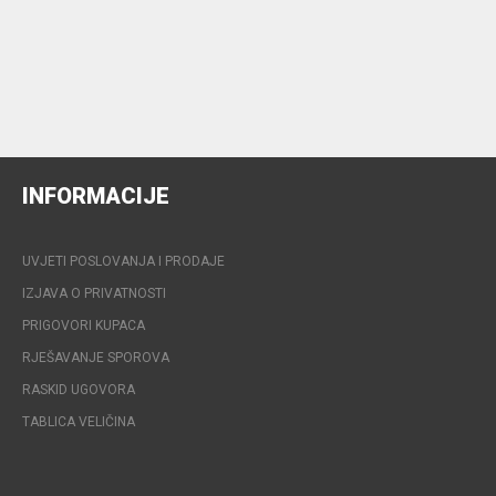
INFORMACIJE
UVJETI POSLOVANJA I PRODAJE
IZJAVA O PRIVATNOSTI
PRIGOVORI KUPACA
RJEŠAVANJE SPOROVA
RASKID UGOVORA
TABLICA VELIČINA