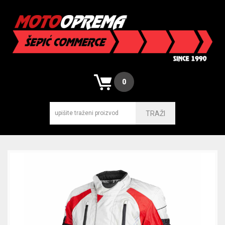
0
TRAŽI