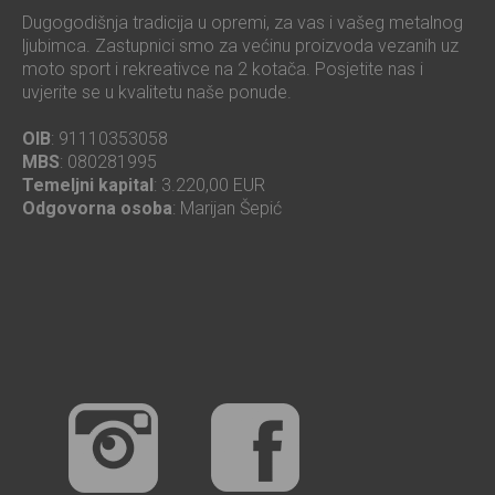
Dugogodišnja tradicija u opremi, za vas i vašeg metalnog
ljubimca. Zastupnici smo za većinu proizvoda vezanih uz
moto sport i rekreativce na 2 kotača. Posjetite nas i
uvjerite se u kvalitetu naše ponude.
OIB
: 91110353058
MBS
: 080281995
Temeljni kapital
: 3.220,00 EUR
Odgovorna osoba
: Marijan Šepić