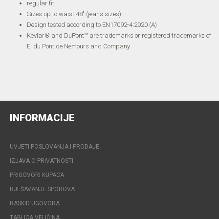
regular fit
Sizes up to waist 48" (jeans sizes)
Design tested according to EN17092-4:2020 (A)
Kevlar® and DuPont™ are trademarks or registered trademarks of
EI du Pont de Nemours and Company.
INFORMACIJE
UVJETI POSLOVANJA I PRODAJE
IZJAVA O PRIVATNOSTI
PRIGOVORI KUPACA
RJEŠAVANJE SPOROVA
RASKID UGOVORA
TABLICA VELIČINA