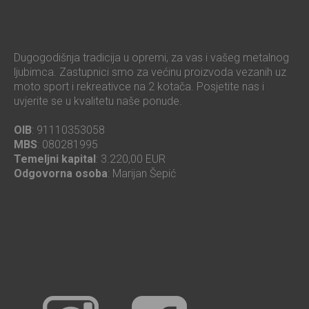
Dugogodišnja tradicija u opremi, za vas i vašeg metalnog
ljubimca. Zastupnici smo za većinu proizvoda vezanih uz
moto sport i rekreativce na 2 kotača. Posjetite nas i
uvjerite se u kvalitetu naše ponude.
OIB
: 91110353058
MBS
: 080281995
Temeljni kapital
: 3.220,00 EUR
Odgovorna osoba
: Marijan Šepić