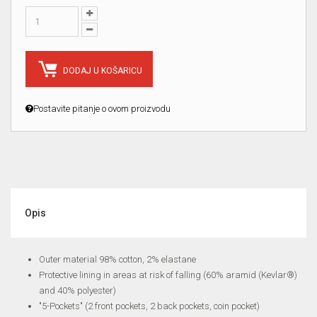
DODAJ U KOŠARICU
Postavite pitanje o ovom proizvodu
Opis
Outer material 98% cotton, 2% elastane
Protective lining in areas at risk of falling (60% aramid (Kevlar®)
and 40% polyester)
"5-Pockets" (2 front pockets, 2 back pockets, coin pocket)