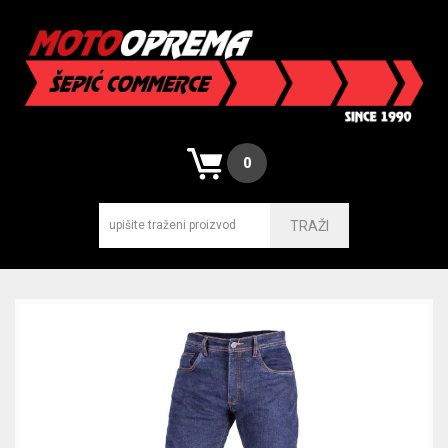
0
TRAŽI