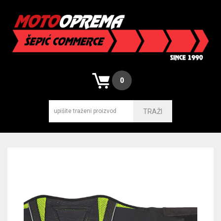
0
TRAŽI