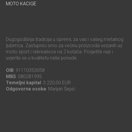
MOTO KACIGE
Dugogodišnja tradicija u opremi, za vas i vašeg metalnog
ljubimca. Zastupnici smo za većinu proizvoda vezanih uz
moto sport i rekreativce na 2 kotača. Posjetite nas i
uvjerite se u kvalitetu naše ponude.
OIB
: 91110353058
MBS
: 080281995
Temeljni kapital
: 3.220,00 EUR
Odgovorna osoba
: Marijan Šepić