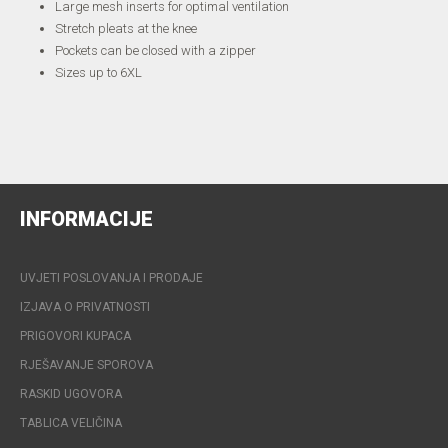
Large mesh inserts for optimal ventilation
Stretch pleats at the knee
Pockets can be closed with a zipper
Sizes up to 6XL
INFORMACIJE
UVJETI POSLOVANJA I PRODAJE
IZJAVA O PRIVATNOSTI
PRIGOVORI KUPACA
RJEŠAVANJE SPOROVA
RASKID UGOVORA
TABLICA VELIČINA