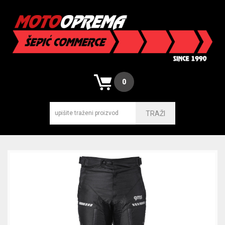
0
TRAŽI