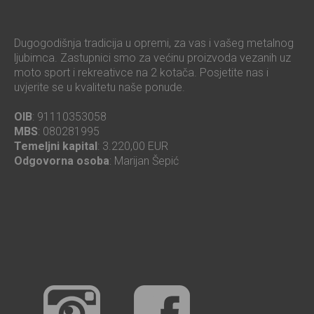
Dugogodišnja tradicija u opremi, za vas i vašeg metalnog
ljubimca. Zastupnici smo za većinu proizvoda vezanih uz
moto sport i rekreativce na 2 kotača. Posjetite nas i
uvjerite se u kvalitetu naše ponude.
OIB
: 91110353058
MBS
: 080281995
Temeljni kapital
: 3.220,00 EUR
Odgovorna osoba
: Marijan Šepić