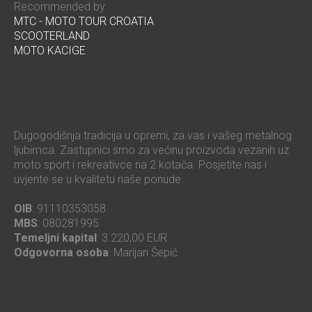
Recommended by
MTC - MOTO TOUR CROATIA
SCOOTERLAND
MOTO KACIGE
Dugogodišnja tradicija u opremi, za vas i vašeg metalnog
ljubimca. Zastupnici smo za većinu proizvoda vezanih uz
moto sport i rekreativce na 2 kotača. Posjetite nas i
uvjerite se u kvalitetu naše ponude.
OIB
: 91110353058
MBS
: 080281995
Temeljni kapital
: 3.220,00 EUR
Odgovorna osoba
: Marijan Šepić