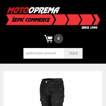
0
TRAŽI