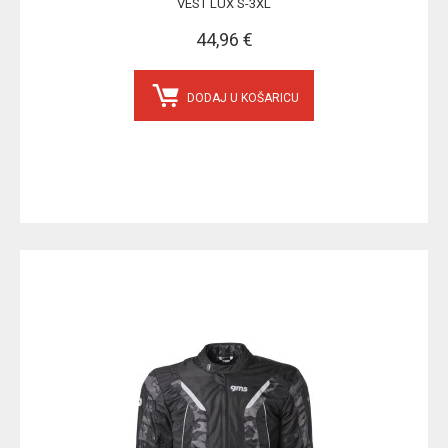
VEST LUX S-3XL
44,96 €
DODAJ U KOŠARICU