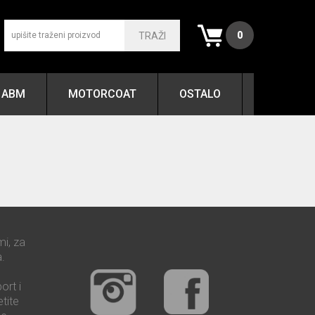
0
TRAŽI
ABM
MOTORCOAT
OSTALO
mi, za
.
ort i
tite