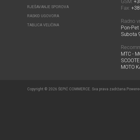
GSM:
+3
RJEŠAVANJE SPOROVA
Fax:
+38
RASKID UGOVORA
Radno v
TABLICA VELIČINA
Pon-Pet 
Subota 9
Recomm
MTC - 
SCOOTE
MOTO K
Copyright © 2026 ŠEPIĆ COMMERCE. Sva prava zadržana.
Powere