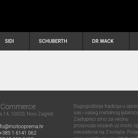
SIDI
SCHUBERTH
DR.WACK
ć Commerce
Dugogodišnja tradicija u opre
vas i vašeg metalnog ljubimca
 14, 10020, Novi Zagreb
Zastupnici smo za većinu
proizvoda vezanih uz moto sp
nfo@motooprema.hr
rekreativce na 2 kotača. Posje
+385 1 6141 062