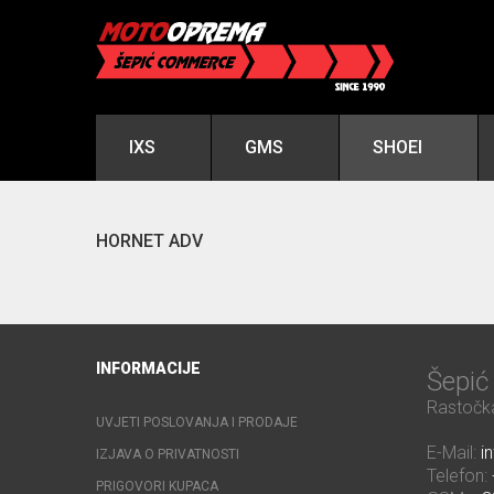
IXS
GMS
SHOEI
HORNET ADV
INFORMACIJE
Šepi
Rastočka
UVJETI POSLOVANJA I PRODAJE
E-Mail:
i
IZJAVA O PRIVATNOSTI
Telefon:
PRIGOVORI KUPACA