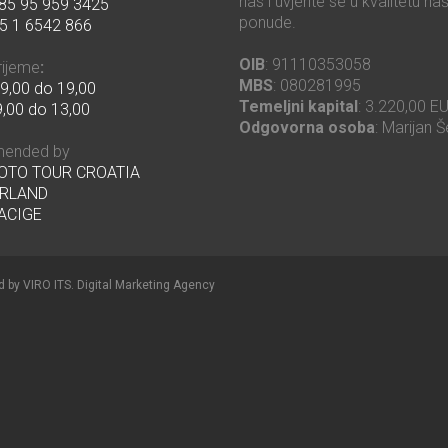
nas i uvjerite se u kvalitetu na
85 95 959 3425
ponude.
5 1 6542 866
OIB
: 91110353058
rijeme
:
MBS
: 080281995
9,00 do 19,00
Temeljni kapital
: 3.220,00 E
,00 do 13,00
Odgovorna osoba
: Marijan Š
ended by
MOTO TOUR CROATIA
RLAND
ACIGE
d by
VIRO ITS
.
Digital Marketing Agency