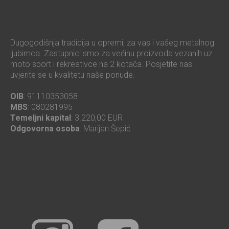
Dugogodišnja tradicija u opremi, za vas i vašeg metalnog
ljubimca. Zastupnici smo za većinu proizvoda vezanih uz
moto sport i rekreativce na 2 kotača. Posjetite nas i
uvjerite se u kvalitetu naše ponude.
OIB
: 91110353058
MBS
: 080281995
Temeljni kapital
: 3.220,00 EUR
Odgovorna osoba
: Marijan Šepić