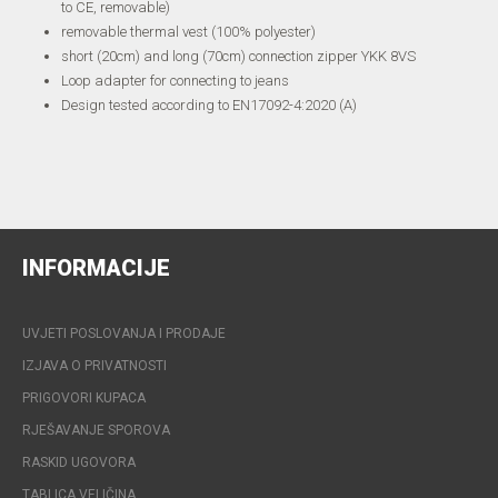
to CE, removable)
removable thermal vest (100% polyester)
short (20cm) and long (70cm) connection zipper YKK 8VS
Loop adapter for connecting to jeans
Design tested according to EN17092-4:2020 (A)
INFORMACIJE
UVJETI POSLOVANJA I PRODAJE
IZJAVA O PRIVATNOSTI
PRIGOVORI KUPACA
RJEŠAVANJE SPOROVA
RASKID UGOVORA
TABLICA VELIČINA