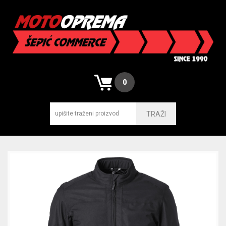
0
TRAŽI