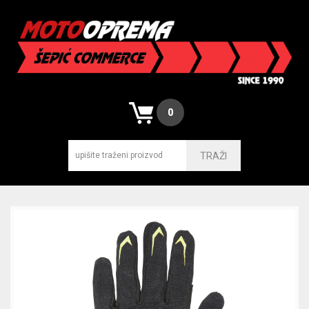
0
TRAŽI