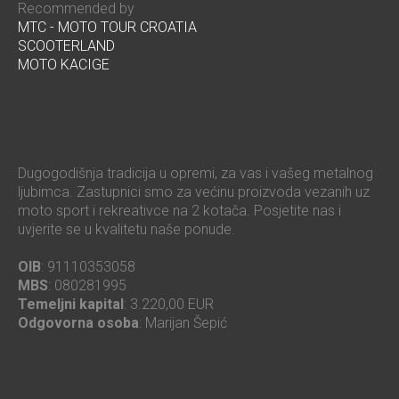
Recommended by
MTC - MOTO TOUR CROATIA
SCOOTERLAND
MOTO KACIGE
Dugogodišnja tradicija u opremi, za vas i vašeg metalnog
ljubimca. Zastupnici smo za većinu proizvoda vezanih uz
moto sport i rekreativce na 2 kotača. Posjetite nas i
uvjerite se u kvalitetu naše ponude.
OIB
: 91110353058
MBS
: 080281995
Temeljni kapital
: 3.220,00 EUR
Odgovorna osoba
: Marijan Šepić