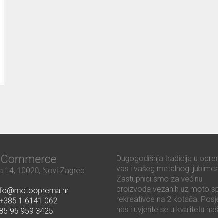
ć Commerce
Dugogodišnja tradicija u opre
vas i vašeg metalnog ljubimca
 14, 10020, Novi Zagreb
Zastupnici smo za većinu
proizvoda vezanih uz moto sp
nfo@motooprema.hr
rekreativce na 2 kotača. Posje
+385 1 6141 062
nas i uvjerite se u kvalitetu na
85 95 959 3425