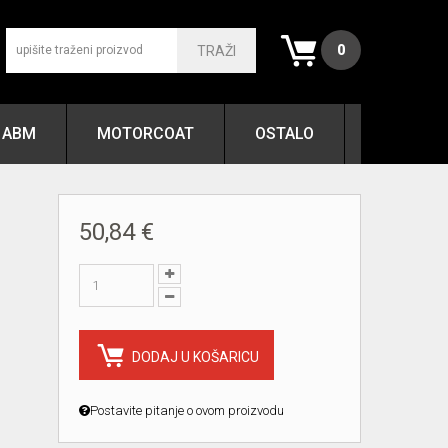
0
TRAŽI
ABM
MOTORCOAT
OSTALO
50,84 €
DODAJ U KOŠARICU
Postavite pitanje o ovom proizvodu