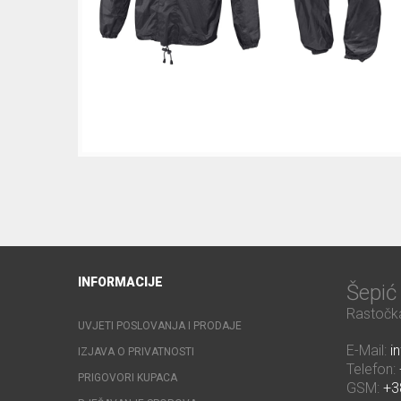
INFORMACIJE
Šepi
Rastočka
UVJETI POSLOVANJA I PRODAJE
E-Mail:
i
IZJAVA O PRIVATNOSTI
Telefon:
PRIGOVORI KUPACA
GSM:
+3