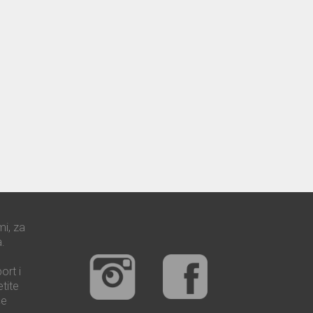
mi, za
.
ort i
tite
še