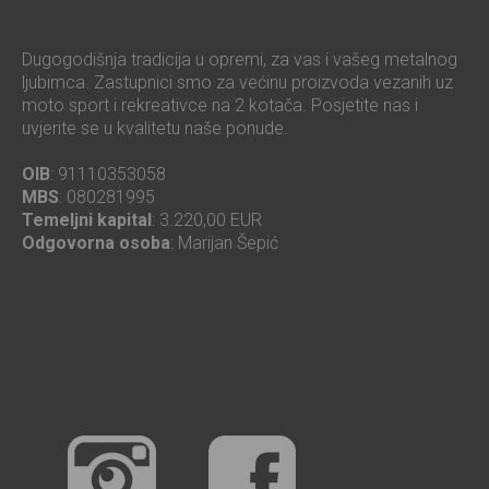
Dugogodišnja tradicija u opremi, za vas i vašeg metalnog
ljubimca. Zastupnici smo za većinu proizvoda vezanih uz
moto sport i rekreativce na 2 kotača. Posjetite nas i
uvjerite se u kvalitetu naše ponude.
OIB
: 91110353058
MBS
: 080281995
Temeljni kapital
: 3.220,00 EUR
Odgovorna osoba
: Marijan Šepić