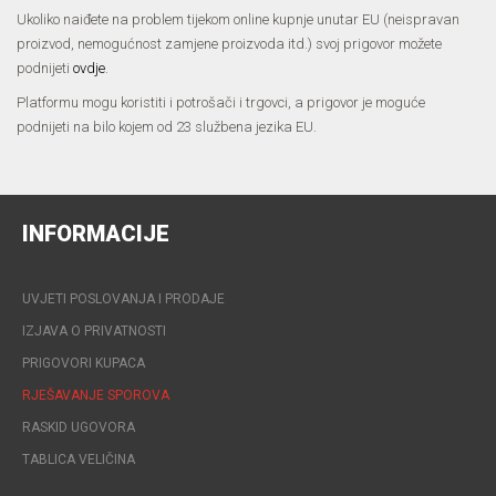
Ukoliko naiđete na problem tijekom online kupnje unutar EU (neispravan
proizvod, nemogućnost zamjene proizvoda itd.) svoj prigovor možete
podnijeti
ovdje
.
Platformu mogu koristiti i potrošači i trgovci, a prigovor je moguće
podnijeti na bilo kojem od 23 službena jezika EU.
INFORMACIJE
UVJETI POSLOVANJA I PRODAJE
IZJAVA O PRIVATNOSTI
PRIGOVORI KUPACA
RJEŠAVANJE SPOROVA
RASKID UGOVORA
TABLICA VELIČINA