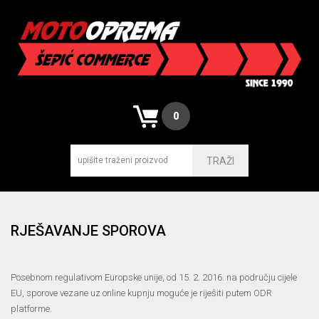
0
TRAŽI
RJEŠAVANJE SPOROVA
Posebnom regulativom Europske unije, od 15. 2. 2016. na području cijele
EU, sporove vezane uz online kupnju moguće je riješiti putem ODR
platforme.