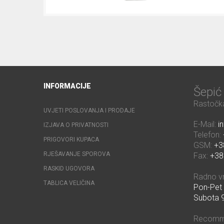
INFORMACIJE
Šepi
Rastočka
UVJETI POSLOVANJA I PRODAJE
E-Mail:
i
IZJAVA O PRIVATNOSTI
Telefon:
PRIGOVORI KUPACA
GSM:
+3
RJEŠAVANJE SPOROVA
Fax:
+38
RASKID UGOVORA
Radno v
TABLICA VELIČINA
Pon-Pet 
Subota 9
Recomm