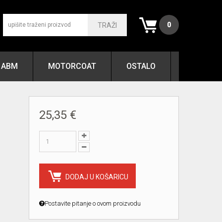
0
TRAŽI
ABM
MOTORCOAT
OSTALO
25,35 €
DODAJ U KOŠARICU
Postavite pitanje o ovom proizvodu