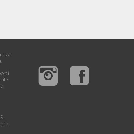
mi, za
.
ort i
tite
še
UR
epić