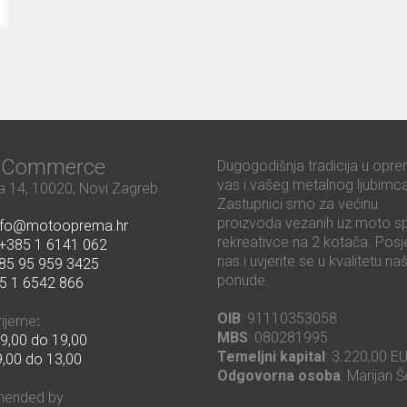
ć Commerce
Dugogodišnja tradicija u opre
vas i vašeg metalnog ljubimca
 14, 10020, Novi Zagreb
Zastupnici smo za većinu
proizvoda vezanih uz moto sp
nfo@motooprema.hr
rekreativce na 2 kotača. Posje
+385 1 6141 062
nas i uvjerite se u kvalitetu na
85 95 959 3425
ponude.
5 1 6542 866
OIB
: 91110353058
rijeme
:
MBS
: 080281995
9,00 do 19,00
Temeljni kapital
: 3.220,00 E
,00 do 13,00
Odgovorna osoba
: Marijan Š
ended by