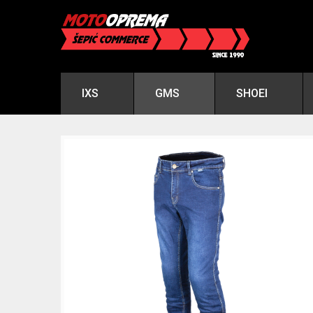
IXS
GMS
SHOEI