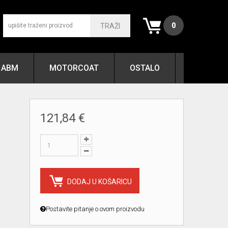
0
TRAŽI
ABM
MOTORCOAT
OSTALO
121,84 €
DODAJ U KOŠARICU
Postavite pitanje o ovom proizvodu