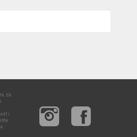
mi, za
.
ort i
tite
še