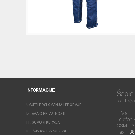
INFORMACIJE
Šepi
Rastočka
UVJETI POSLOVANJA I PRODAJE
E-Mail:
i
IZJAVA O PRIVATNOSTI
Telefon:
PRIGOVORI KUPACA
GSM:
+3
RJEŠAVANJE SPOROVA
Fax:
+38