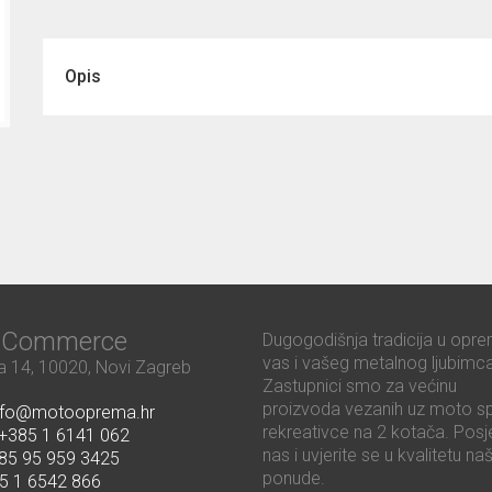
Opis
ć Commerce
Dugogodišnja tradicija u opre
vas i vašeg metalnog ljubimca
 14, 10020, Novi Zagreb
Zastupnici smo za većinu
proizvoda vezanih uz moto sp
nfo@motooprema.hr
rekreativce na 2 kotača. Posje
+385 1 6141 062
nas i uvjerite se u kvalitetu na
85 95 959 3425
ponude.
5 1 6542 866