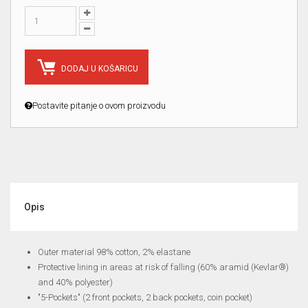
DODAJ U KOŠARICU
Postavite pitanje o ovom proizvodu
Opis
Outer material 98% cotton, 2% elastane
Protective lining in areas at risk of falling (60% aramid (Kevlar®)
and 40% polyester)
"5-Pockets" (2 front pockets, 2 back pockets, coin pocket)