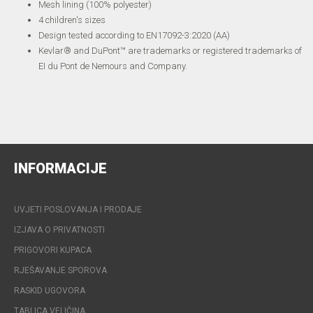
Mesh lining (100% polyester)
4 children's sizes
Design tested according to EN17092-3:2020 (AA)
Kevlar® and DuPont™ are trademarks or registered trademarks of
EI du Pont de Nemours and Company.
INFORMACIJE
UVJETI POSLOVANJA I PRODAJE
IZJAVA O PRIVATNOSTI
PRIGOVORI KUPACA
RJEŠAVANJE SPOROVA
RASKID UGOVORA
TABLICA VELIČINA