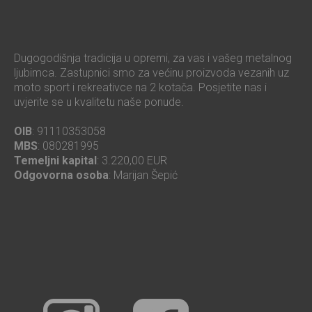
Dugogodišnja tradicija u opremi, za vas i vašeg metalnog
ljubimca. Zastupnici smo za većinu proizvoda vezanih uz
moto sport i rekreativce na 2 kotača. Posjetite nas i
uvjerite se u kvalitetu naše ponude.
OIB
: 91110353058
MBS
: 080281995
Temeljni kapital
: 3.220,00 EUR
Odgovorna osoba
: Marijan Šepić