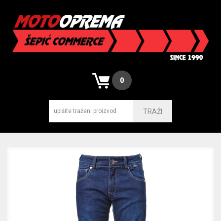
0
TRAŽI