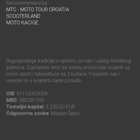
Recommended by
MTC - MOTO TOUR CROATIA
SCOOTERLAND
MOTO KACIGE
Dugogodišnja tradicija u opremi, za vas i vašeg metalnog
ljubimca. Zastupnici smo za većinu proizvoda vezanih uz
moto sport i rekreativce na 2 kotača. Posjetite nas i
uvjerite se u kvalitetu naše ponude.
OIB
: 91110353058
MBS
: 080281995
Temeljni kapital
: 3.220,00 EUR
Odgovorna osoba
: Marijan Šepić