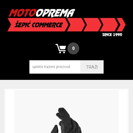
0
TRAŽI