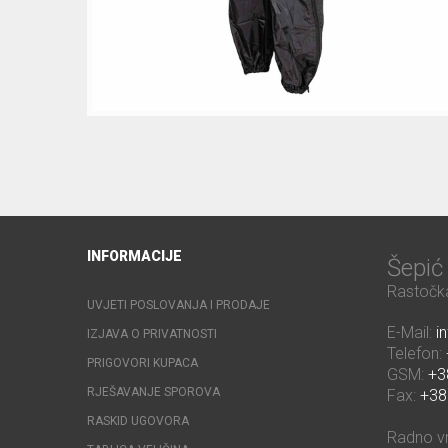
INFORMACIJE
Šepi
Rastočka
UVJETI POSLOVANJA I PRODAJE
E-Mail:
i
IZJAVA O PRIVATNOSTI
Telefon:
PRIGOVORI KUPACA
GSM:
+3
RJEŠAVANJE SPOROVA
Fax:
+38
RASKID UGOVORA
Radno v