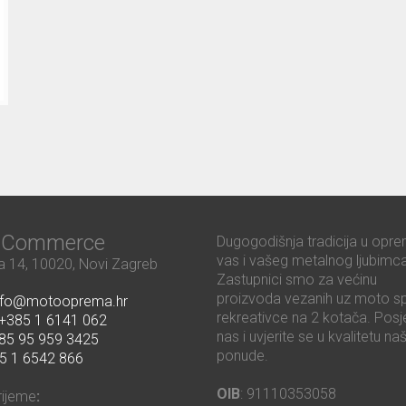
ć Commerce
Dugogodišnja tradicija u opre
vas i vašeg metalnog ljubimca
 14, 10020, Novi Zagreb
Zastupnici smo za većinu
proizvoda vezanih uz moto sp
nfo@motooprema.hr
rekreativce na 2 kotača. Posje
+385 1 6141 062
nas i uvjerite se u kvalitetu na
85 95 959 3425
ponude.
5 1 6542 866
OIB
: 91110353058
rijeme
: