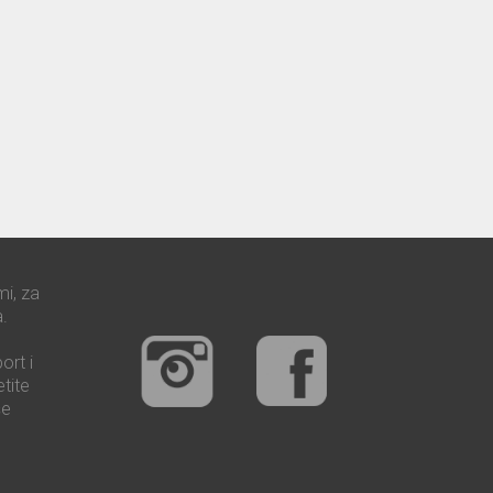
mi, za
.
ort i
tite
še