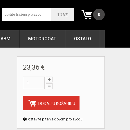
0
TRAŽI
ABM
MOTORCOAT
OSTALO
23,36 €
DODAJ U KOŠARICU
Postavite pitanje o ovom proizvodu