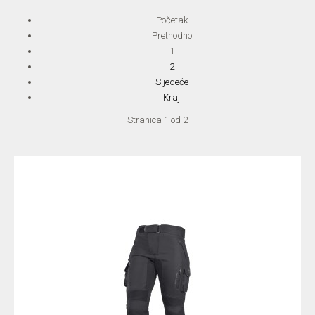
Početak
Prethodno
1
2
Sljedeće
Kraj
Stranica 1 od 2