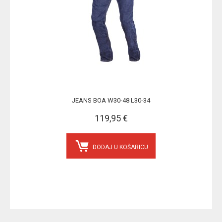
JEANS BOA W30-48 L30-34
119,95 €
DODAJ U KOŠARICU