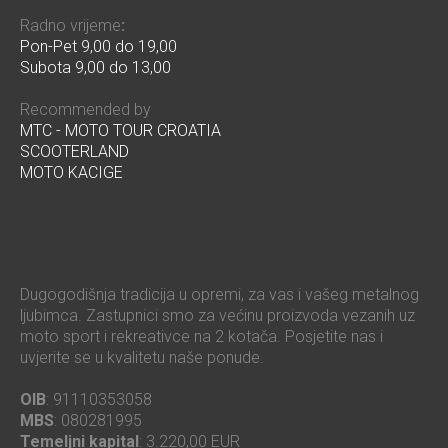
Radno vrijeme
:
Pon-Pet 9,00 do 19,00
Subota 9,00 do 13,00
Recommended by
MTC - MOTO TOUR CROATIA
SCOOTERLAND
MOTO KACIGE
Dugogodišnja tradicija u opremi, za vas i vašeg metalnog
ljubimca. Zastupnici smo za većinu proizvoda vezanih uz
moto sport i rekreativce na 2 kotača. Posjetite nas i
uvjerite se u kvalitetu naše ponude.
OIB
: 91110353058
MBS
: 080281995
Temeljni kapital
: 3.220,00 EUR