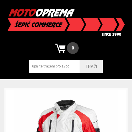
0
TRAŽI