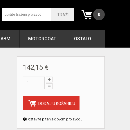
0
TRAŽI
ABM
MOTORCOAT
OSTALO
142,15 €
DODAJ U KOŠARICU
Postavite pitanje o ovom proizvodu