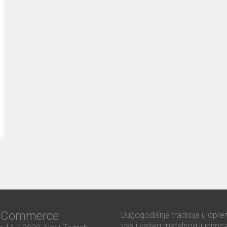
ć Commerce
Dugogodišnja tradicija u opre
vas i vašeg metalnog ljubimca