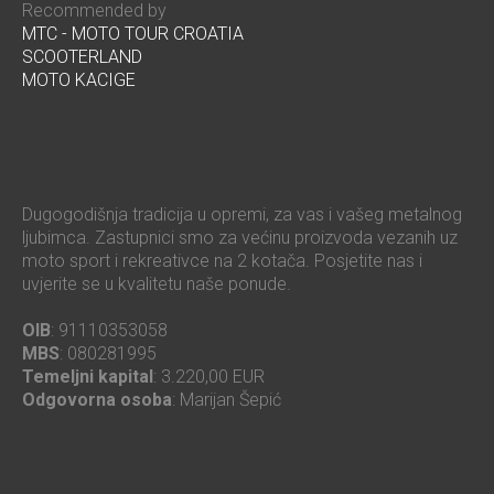
Recommended by
MTC - MOTO TOUR CROATIA
SCOOTERLAND
MOTO KACIGE
Dugogodišnja tradicija u opremi, za vas i vašeg metalnog
ljubimca. Zastupnici smo za većinu proizvoda vezanih uz
moto sport i rekreativce na 2 kotača. Posjetite nas i
uvjerite se u kvalitetu naše ponude.
OIB
: 91110353058
MBS
: 080281995
Temeljni kapital
: 3.220,00 EUR
Odgovorna osoba
: Marijan Šepić