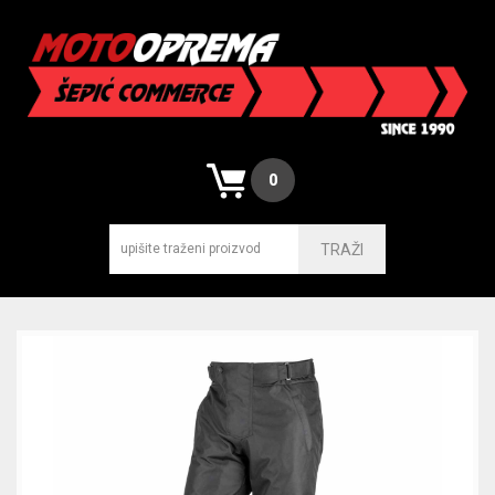
0
TRAŽI