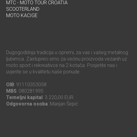
MTC - MOTO TOUR CROATIA
SCOOTERLAND
MOTO KACIGE
Dugogodišnja tradicija u opremi, za vas i vašeg metalnog
ljubimca. Zastupnici smo za većinu proizvoda vezanih uz
moto sport i rekreativce na 2 kotača. Posjetite nas i
uvjerite se u kvalitetu naše ponude.
OIB
: 91110353058
MBS
: 080281995
Temeljni kapital
: 3.220,00 EUR
Odgovorna osoba
: Marijan Šepić