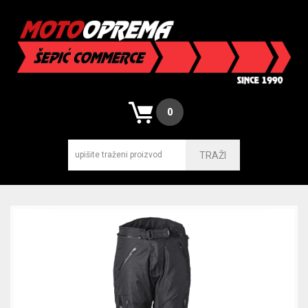
0
TRAŽI