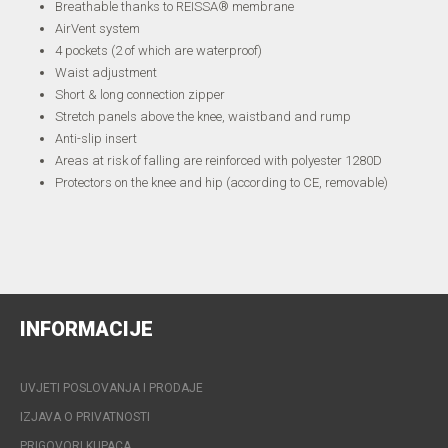
Breathable thanks to REISSA® membrane
AirVent system
4 pockets (2 of which are waterproof)
Waist adjustment
Short & long connection zipper
Stretch panels above the knee, waistband and rump
Anti-slip insert
Areas at risk of falling are reinforced with polyester 1280D
Protectors on the knee and hip (according to CE, removable)
INFORMACIJE
UVJETI POSLOVANJA I PRODAJE
IZJAVA O PRIVATNOSTI
PRIGOVORI KUPACA