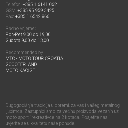
Telefon:
+385 1 6141 062
GSM:
+385 95 959 3425
Fax:
+385 1 6542 866
Radno vrijeme
:
Pon-Pet 9,00 do 19,00
Subota 9,00 do 13,00
Recommended by
MTC - MOTO TOUR CROATIA
SCOOTERLAND
MOTO KACIGE
Dugogodišnja tradicija u opremi, za vas i vašeg metalnog
ljubimca. Zastupnici smo za većinu proizvoda vezanih uz
moto sport i rekreativce na 2 kotača. Posjetite nas i
uvjerite se u kvalitetu naše ponude.