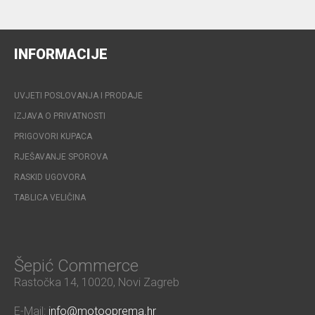
INFORMACIJE
UVJETI POSLOVANJA I PRODAJE
IZJAVA O PRIVATNOSTI
PRIGOVORI KUPACA
RJEŠAVANJE SPOROVA
RASKID UGOVORA
TABLICA VELIČINA
Šepić Commerce
Rastočka 14, 10020, Novi Zagreb
E-Mail:
info@motooprema.hr