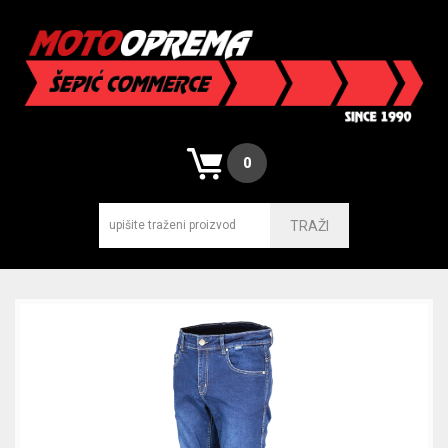
0
TRAŽI