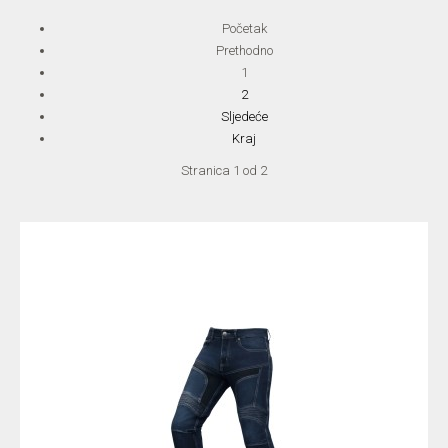
Početak
Prethodno
1
2
Sljedeće
Kraj
Stranica 1 od 2