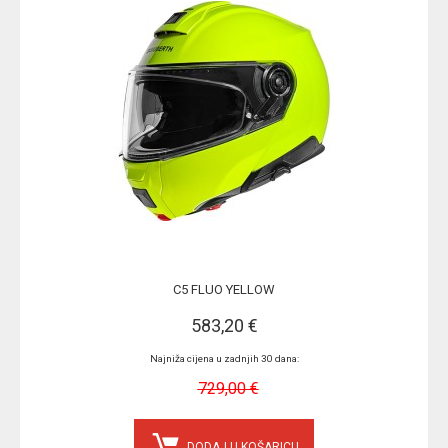
C5 FLUO YELLOW
583,20 €
Najniža cijena u zadnjih 30 dana:
729,00 €
DODAJ U KOŠARICU