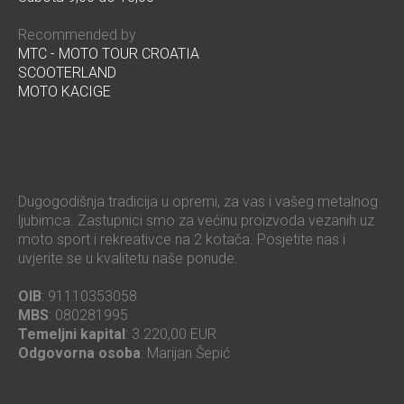
Recommended by
MTC - MOTO TOUR CROATIA
SCOOTERLAND
MOTO KACIGE
Dugogodišnja tradicija u opremi, za vas i vašeg metalnog
ljubimca. Zastupnici smo za većinu proizvoda vezanih uz
moto sport i rekreativce na 2 kotača. Posjetite nas i
uvjerite se u kvalitetu naše ponude.
OIB
: 91110353058
MBS
: 080281995
Temeljni kapital
: 3.220,00 EUR
Odgovorna osoba
: Marijan Šepić