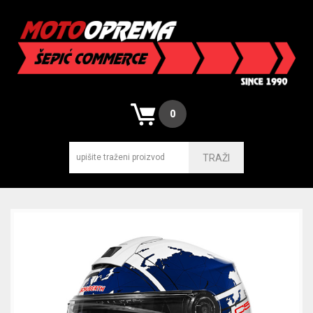
0
TRAŽI