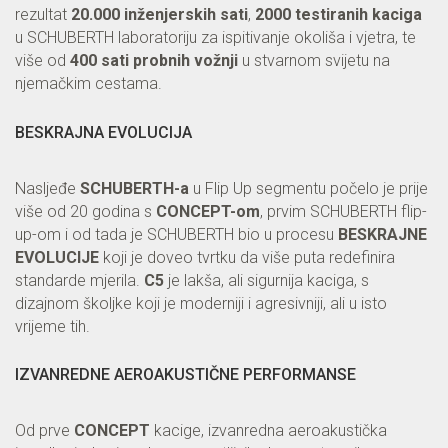
rezultat
20.000 inženjerskih sati
,
2000 testiranih kaciga
u SCHUBERTH laboratoriju za ispitivanje okoliša i vjetra, te
više od
400 sati probnih vožnji
u stvarnom svijetu na
njemačkim cestama.
BESKRAJNA EVOLUCIJA
Nasljeđe
SCHUBERTH-a
u Flip Up segmentu počelo je prije
više od 20 godina s
CONCEPT-om
, prvim SCHUBERTH flip-
up-om i od tada je SCHUBERTH bio u procesu
BESKRAJNE
EVOLUCIJE
koji je doveo tvrtku da više puta redefinira
standarde mjerila.
C5
je lakša, ali sigurnija kaciga, s
dizajnom školjke koji je moderniji i agresivniji, ali u isto
vrijeme tih.
IZVANREDNE AEROAKUSTIČNE PERFORMANSE
Od prve
CONCEPT
kacige, izvanredna aeroakustička