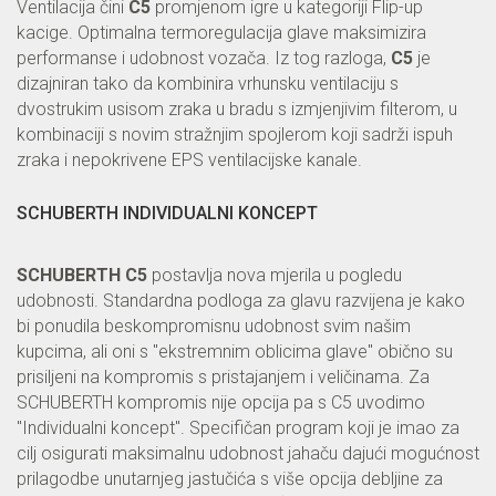
Ventilacija čini
C5
promjenom igre u kategoriji Flip-up
kacige. Optimalna termoregulacija glave maksimizira
performanse i udobnost vozača. Iz tog razloga,
C5
je
dizajniran tako da kombinira vrhunsku ventilaciju s
dvostrukim usisom zraka u bradu s izmjenjivim filterom, u
kombinaciji s novim stražnjim spojlerom koji sadrži ispuh
zraka i nepokrivene EPS ventilacijske kanale.
SCHUBERTH INDIVIDUALNI KONCEPT
SCHUBERTH C5
postavlja nova mjerila u pogledu
udobnosti. Standardna podloga za glavu razvijena je kako
bi ponudila beskompromisnu udobnost svim našim
kupcima, ali oni s "ekstremnim oblicima glave" obično su
prisiljeni na kompromis s pristajanjem i veličinama. Za
SCHUBERTH kompromis nije opcija pa s C5 uvodimo
"Individualni koncept". Specifičan program koji je imao za
cilj osigurati maksimalnu udobnost jahaču dajući mogućnost
prilagodbe unutarnjeg jastučića s više opcija debljine za