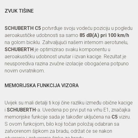
ZVUK TIŠINE
SCHUBERTH C5
potvrđuje svoju vodeću poziciju u pogledu
aeroakustičke udobnosti sa samo
85 dB(A) pri 100 km/h
na golom biciklu. Zahvaljujući našem internom aerotunelu,
SCHUBERTH
je optimizirao svaku komponentu u
aeroakustičku udobnost unutar i izvan kacige. Rezultat je
neusporediva razina zvučne izolacije obogaćena potpuno
novim ovratnikom.
MEMORIJSKA FUNKCIJA VIZORA
Uvijek su mali detalji ti koji čine razliku između obične kacige
i
SCHUBERTH
-a. Uvedena po prvi put na vrhu E1, značajka
memorijske funkcije sada je također uključena na
C5
viziru.
S ovom funkcijom, bilo koji točan položaj odabran sa
zatvorenom šipkom za bradu, održat će se nakon