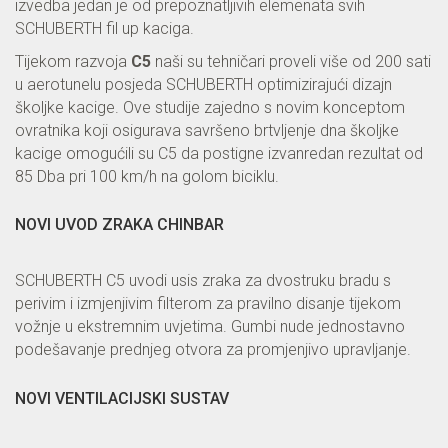
izvedba jedan je od prepoznatljivih elemenata svih
SCHUBERTH fil up kaciga.
Tijekom razvoja
C5
naši su tehničari proveli više od 200 sati
u aerotunelu posjeda SCHUBERTH optimizirajući dizajn
školjke kacige. Ove studije zajedno s novim konceptom
ovratnika koji osigurava savršeno brtvljenje dna školjke
kacige omogućili su C5 da postigne izvanredan rezultat od
85 Dba pri 100 km/h na golom biciklu.
NOVI UVOD ZRAKA CHINBAR
SCHUBERTH C5 uvodi usis zraka za dvostruku bradu s
perivim i izmjenjivim filterom za pravilno disanje tijekom
vožnje u ekstremnim uvjetima. Gumbi nude jednostavno
podešavanje prednjeg otvora za promjenjivo upravljanje.
NOVI VENTILACIJSKI SUSTAV