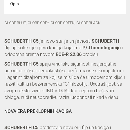
Opis
GLOBE BLUE, GLOBE GREY, GLOBE GREEN, GLOBE BLACK
SCHUBERTH C5
je novo stanje umjetnosti
SCHUBERTH
flip up kolekcije i prva kaciga koja ima
P/J homologaciju
i
odobrena prema novom
ECE-R 22.06
propisu.
SCHUBERTH C5
spaja vrhunsku sigurnost, nevjerojatne
aerodinamičke i aeroakustičke performanse s kompaktnim
i laganim dizajnom za koji se misli da će u modernom ključu
razviti kultnu i bezvremensku "C" filozofiju. Unutrašnjost, sa
svojim ekskluzivnim INDIVIDUAL konceptom bešavnih
obloga, nudi neusporedivu razinu udobnosti nikad viđenu .
NOVA ERA PREKLOPNIH KACIGA
SCHUBERTH C5
predstavlja novu eru flip up kaciga i