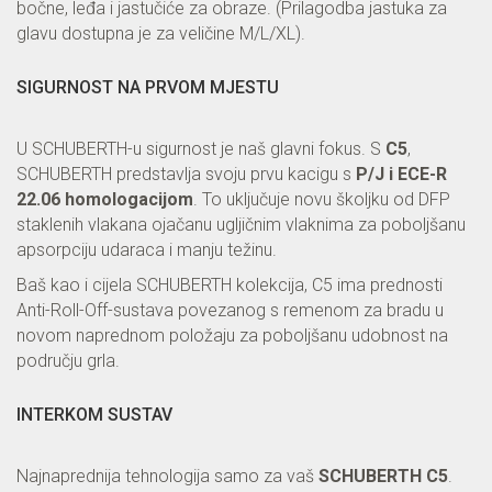
bočne, leđa i jastučiće za obraze. (Prilagodba jastuka za
glavu dostupna je za veličine M/L/XL).
SIGURNOST NA PRVOM MJESTU
U SCHUBERTH-u sigurnost je naš glavni fokus. S
C5
,
SCHUBERTH predstavlja svoju prvu kacigu s
P/J i ECE-R
22.06 homologacijom
. To uključuje novu školjku od DFP
staklenih vlakana ojačanu ugljičnim vlaknima za poboljšanu
apsorpciju udaraca i manju težinu.
Baš kao i cijela SCHUBERTH kolekcija, C5 ima prednosti
Anti-Roll-Off-sustava povezanog s remenom za bradu u
novom naprednom položaju za poboljšanu udobnost na
području grla.
INTERKOM SUSTAV
Najnaprednija tehnologija samo za vaš
SCHUBERTH C5
.