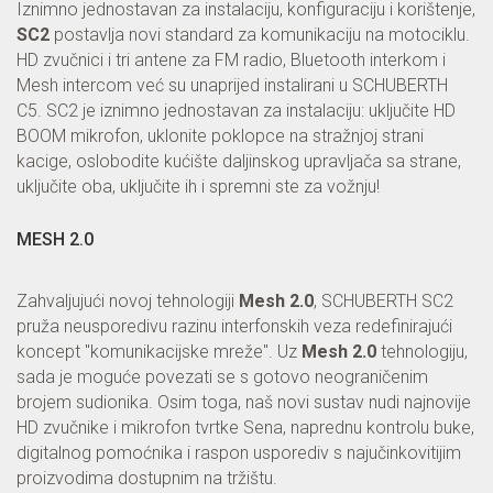
Iznimno jednostavan za instalaciju, konfiguraciju i korištenje,
SC2
postavlja novi standard za komunikaciju na motociklu.
HD zvučnici i tri antene za FM radio, Bluetooth interkom i
Mesh intercom već su unaprijed instalirani u SCHUBERTH
C5. SC2 je iznimno jednostavan za instalaciju: uključite HD
BOOM mikrofon, uklonite poklopce na stražnjoj strani
kacige, oslobodite kućište daljinskog upravljača sa strane,
uključite oba, uključite ih i spremni ste za vožnju!
MESH 2.0
Zahvaljujući novoj tehnologiji
Mesh 2.0
, SCHUBERTH SC2
pruža neusporedivu razinu interfonskih veza redefinirajući
koncept "komunikacijske mreže". Uz
Mesh 2.0
tehnologiju,
sada je moguće povezati se s gotovo neograničenim
brojem sudionika. Osim toga, naš novi sustav nudi najnovije
HD zvučnike i mikrofon tvrtke Sena, naprednu kontrolu buke,
digitalnog pomoćnika i raspon usporediv s najučinkovitijim
proizvodima dostupnim na tržištu.