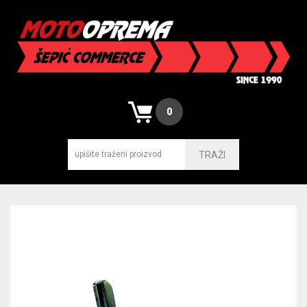
0
TRAŽI