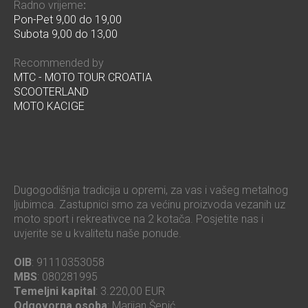
Radno vrijeme
:
Pon-Pet 9,00 do 19,00
Subota 9,00 do 13,00
Recommended by
MTC - MOTO TOUR CROATIA
SCOOTERLAND
MOTO KACIGE
Dugogodišnja tradicija u opremi, za vas i vašeg metalnog
ljubimca. Zastupnici smo za većinu proizvoda vezanih uz
moto sport i rekreativce na 2 kotača. Posjetite nas i
uvjerite se u kvalitetu naše ponude.
OIB
: 91110353058
MBS
: 080281995
Temeljni kapital
: 3.220,00 EUR
Odgovorna osoba
: Marijan Šepić