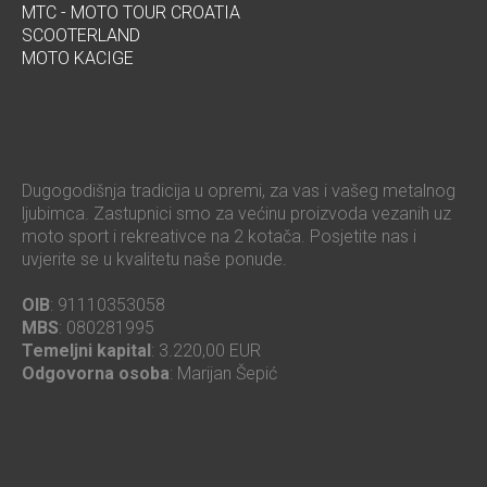
MTC - MOTO TOUR CROATIA
SCOOTERLAND
MOTO KACIGE
Dugogodišnja tradicija u opremi, za vas i vašeg metalnog
ljubimca. Zastupnici smo za većinu proizvoda vezanih uz
moto sport i rekreativce na 2 kotača. Posjetite nas i
uvjerite se u kvalitetu naše ponude.
OIB
: 91110353058
MBS
: 080281995
Temeljni kapital
: 3.220,00 EUR
Odgovorna osoba
: Marijan Šepić