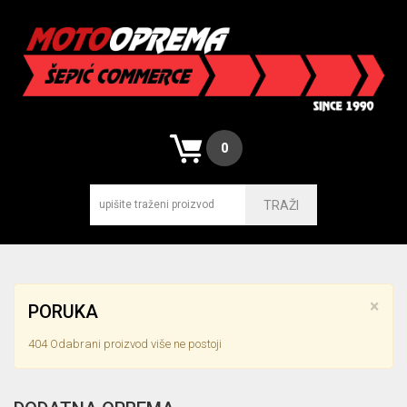
0
TRAŽI
×
PORUKA
404 Odabrani proizvod više ne postoji