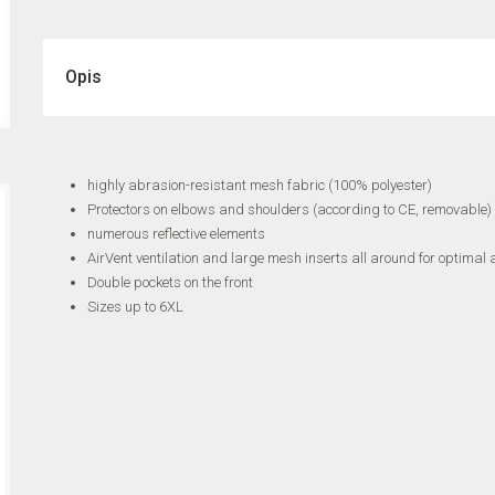
Opis
highly abrasion-resistant mesh fabric (100% polyester)
Protectors on elbows and shoulders (according to CE, removable)
numerous reflective elements
AirVent ventilation and large mesh inserts all around for optimal a
Double pockets on the front
Sizes up to 6XL