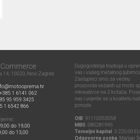
ć Commerce
Dugogodišnja tradicija u opre
vas i vašeg metalnog ljubimca
 14, 10020, Novi Zagreb
Zastupnici smo za većinu
proizvoda vezanih uz moto sp
nfo@motooprema.hr
rekreativce na 2 kotača. Posje
+385 1 6141 062
nas i uvjerite se u kvalitetu na
85 95 959 3425
ponude.
5 1 6542 866
OIB
: 91110353058
rijeme
:
MBS
: 080281995
9,00 do 19,00
Temeljni kapital
: 3.220,00 E
,00 do 13,00
Odgovorna osoba
: Marijan Š