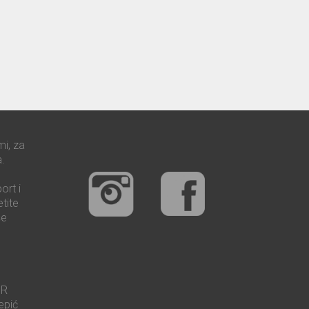
mi, za
.
ort i
tite
še
UR
epić