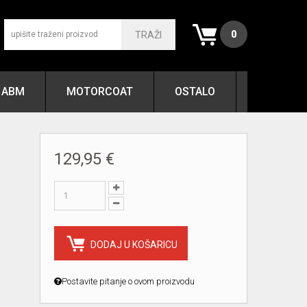
0
TRAŽI
ABM
MOTORCOAT
OSTALO
129,95 €
DODAJ U KOŠARICU
Postavite pitanje o ovom proizvodu