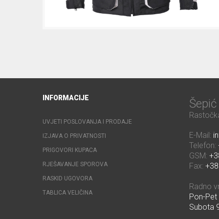
INFORMACIJE
Šepi
Rastočka
UVJETI POSLOVANJA I PRODAJE
E-Mail:
i
IZJAVA O PRIVATNOSTI
Telefon:
PRIGOVORI KUPACA
GSM:
+3
RJEŠAVANJE SPOROVA
Fax:
+38
RASKID UGOVORA
Radno v
TABLICA VELIČINA
Pon-Pet 
Subota 9