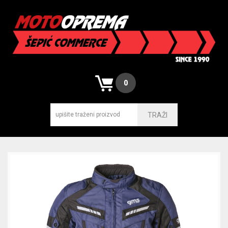
0
TRAŽI