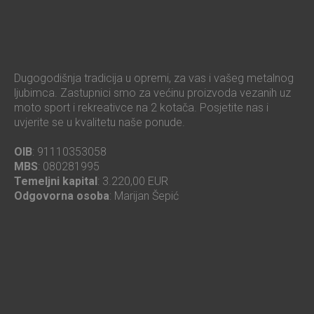
Dugogodišnja tradicija u opremi, za vas i vašeg metalnog
ljubimca. Zastupnici smo za većinu proizvoda vezanih uz
moto sport i rekreativce na 2 kotača. Posjetite nas i
uvjerite se u kvalitetu naše ponude.
OIB
: 91110353058
MBS
: 080281995
Temeljni kapital
: 3.220,00 EUR
Odgovorna osoba
: Marijan Šepić