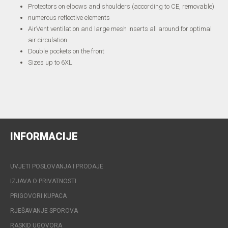
Protectors on elbows and shoulders (according to CE, removable)
numerous reflective elements
AirVent ventilation and large mesh inserts all around for optimal
air circulation
Double pockets on the front
Sizes up to 6XL
INFORMACIJE
UVJETI POSLOVANJA I PRODAJE
IZJAVA O PRIVATNOSTI
PRIGOVORI KUPACA
RJEŠAVANJE SPOROVA
RASKID UGOVORA