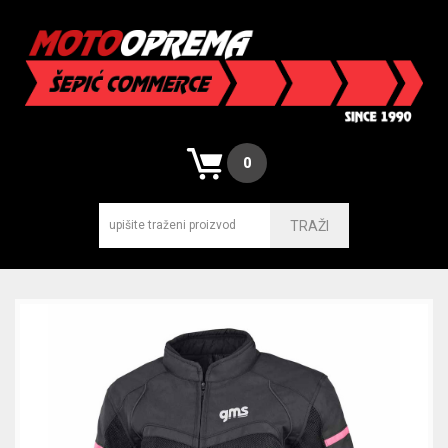
0
TRAŽI