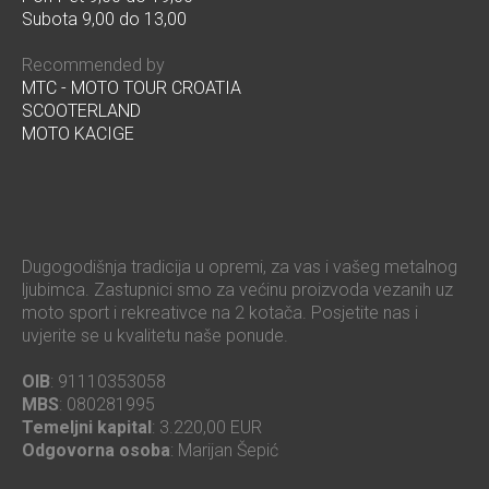
Subota 9,00 do 13,00
Recommended by
MTC - MOTO TOUR CROATIA
SCOOTERLAND
MOTO KACIGE
Dugogodišnja tradicija u opremi, za vas i vašeg metalnog
ljubimca. Zastupnici smo za većinu proizvoda vezanih uz
moto sport i rekreativce na 2 kotača. Posjetite nas i
uvjerite se u kvalitetu naše ponude.
OIB
: 91110353058
MBS
: 080281995
Temeljni kapital
: 3.220,00 EUR
Odgovorna osoba
: Marijan Šepić