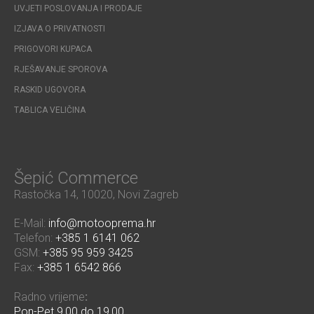
UVJETI POSLOVANJA I PRODAJE
IZJAVA O PRIVATNOSTI
PRIGOVORI KUPACA
RJEŠAVANJE SPOROVA
RASKID UGOVORA
TABLICA VELIČINA
Šepić Commerce
Rastočka 14, 10020, Novi Zagreb
E-Mail:
info@motooprema.hr
Telefon:
+385 1 6141 062
GSM:
+385 95 959 3425
Fax:
+385 1 6542 866
Radno vrijeme
:
Pon-Pet 9,00 do 19,00