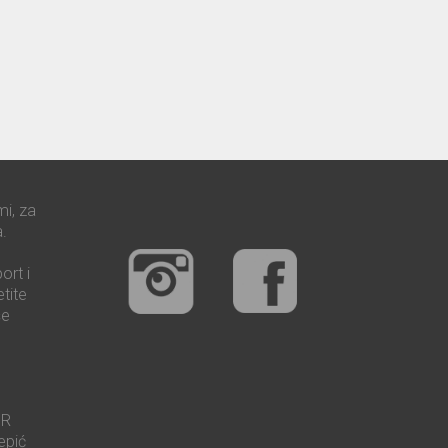
mi, za
.
ort i
tite
še
UR
epić