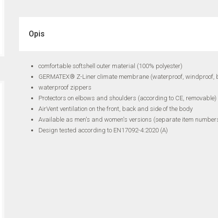
Opis
comfortable softshell outer material (100% polyester)
GERMATEX® Z-Liner climate membrane (waterproof, windproof, 
waterproof zippers
Protectors on elbows and shoulders (according to CE, removable)
AirVent ventilation on the front, back and side of the body
Available as men's and women's versions (separate item number
Design tested according to EN17092-4:2020 (A)