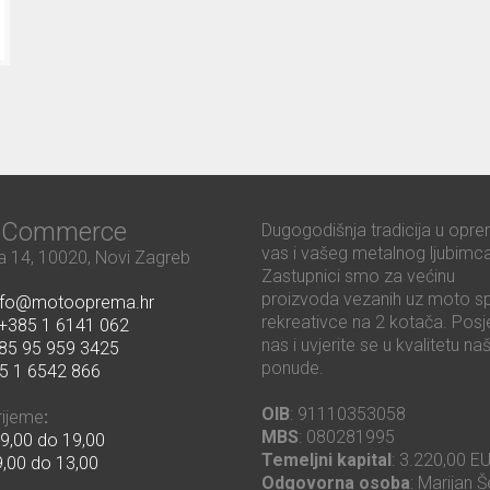
ć Commerce
Dugogodišnja tradicija u opre
vas i vašeg metalnog ljubimca
 14, 10020, Novi Zagreb
Zastupnici smo za većinu
proizvoda vezanih uz moto sp
nfo@motooprema.hr
rekreativce na 2 kotača. Posje
+385 1 6141 062
nas i uvjerite se u kvalitetu na
85 95 959 3425
ponude.
5 1 6542 866
OIB
: 91110353058
rijeme
:
MBS
: 080281995
9,00 do 19,00
Temeljni kapital
: 3.220,00 E
,00 do 13,00
Odgovorna osoba
: Marijan Š