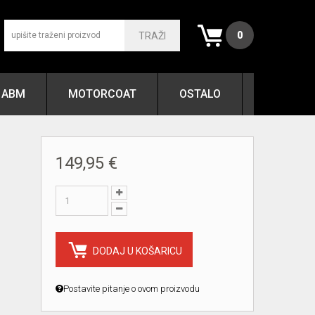
0
TRAŽI
ABM
MOTORCOAT
OSTALO
149,95 €
DODAJ U KOŠARICU
Postavite pitanje o ovom proizvodu