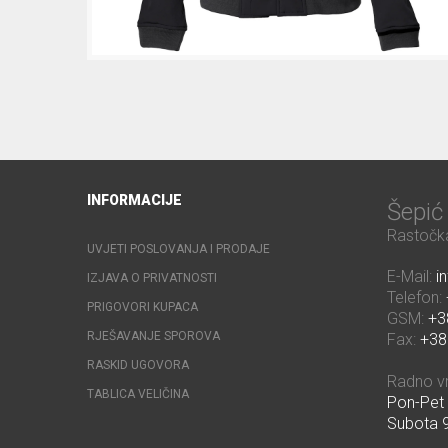
INFORMACIJE
Šepi
Rastočka
UVJETI POSLOVANJA I PRODAJE
E-Mail:
i
IZJAVA O PRIVATNOSTI
Telefon:
PRIGOVORI KUPACA
GSM:
+3
RJEŠAVANJE SPOROVA
Fax:
+38
RASKID UGOVORA
Radno v
TABLICA VELIČINA
Pon-Pet 
Subota 9