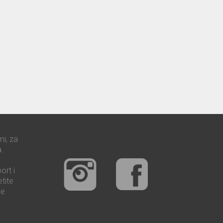
mi, za
.
ort i
tite
še