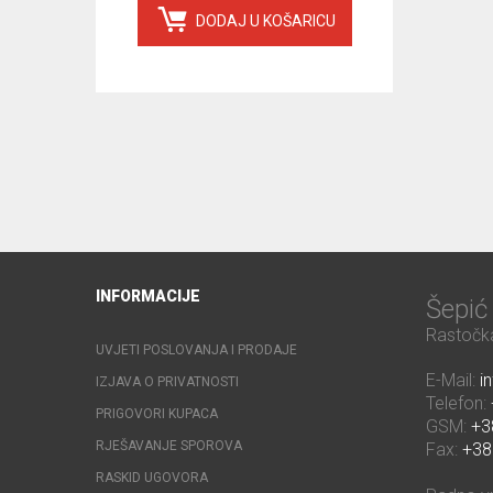
DODAJ U KOŠARICU
INFORMACIJE
Šepi
Rastočka
UVJETI POSLOVANJA I PRODAJE
E-Mail:
i
IZJAVA O PRIVATNOSTI
Telefon:
PRIGOVORI KUPACA
GSM:
+3
RJEŠAVANJE SPOROVA
Fax:
+38
RASKID UGOVORA