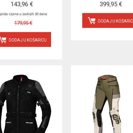
143,96 €
399,95 €
jniža cijena u zadnjih 30 dana:
DODAJ U KOŠARI
179,95 €
DODAJ U KOŠARICU