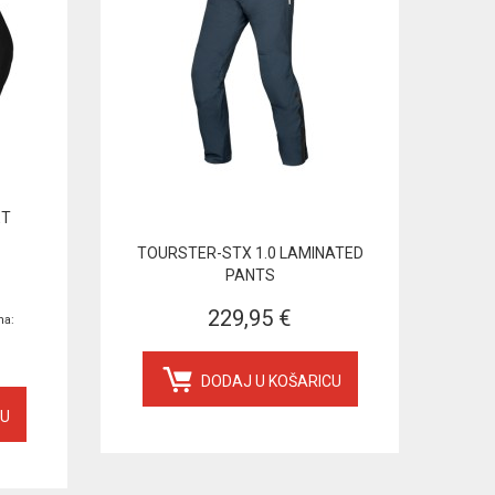
ET
TOURSTER-STX 1.0 LAMINATED
PANTS
229,95 €
na:
DODAJ U KOŠARICU
CU