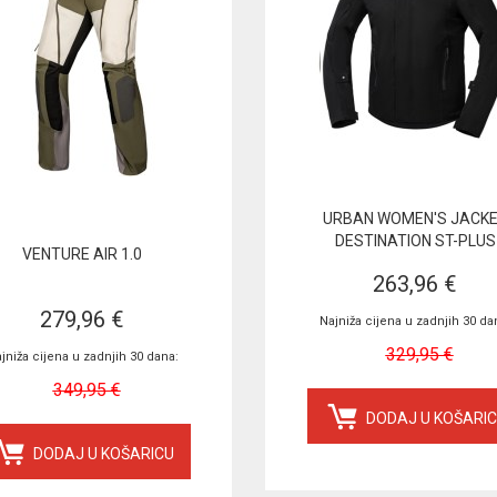
URBAN WOMEN'S JACK
DESTINATION ST-PLUS
VENTURE AIR 1.0
263,96 €
279,96 €
Najniža cijena u zadnjih 30 da
329,95 €
jniža cijena u zadnjih 30 dana:
349,95 €
DODAJ U KOŠARI
DODAJ U KOŠARICU