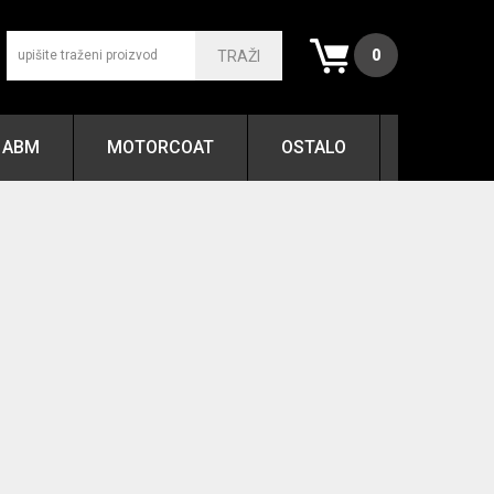
0
TRAŽI
ABM
MOTORCOAT
OSTALO