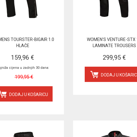
ENS TOURSTER-BIGAIR 1.0
WOMEN'S VENTURE-STX 
HLAČE
LAMINATE TROUSERS
159,96 €
299,95 €
jniža cijena u zadnjih 30 dana:
DODAJ U KOŠARI
199,95 €
DODAJ U KOŠARICU