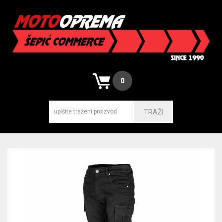
0
TRAŽI