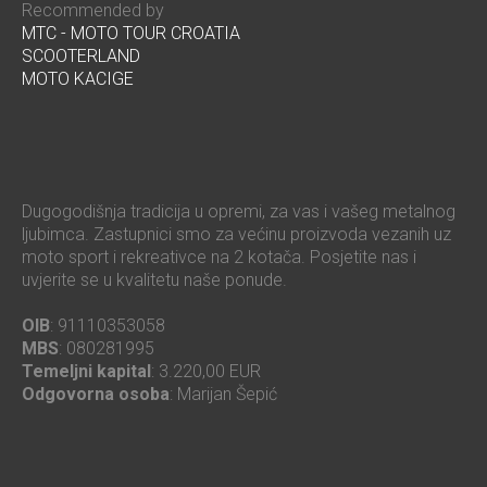
Recommended by
MTC - MOTO TOUR CROATIA
SCOOTERLAND
MOTO KACIGE
Dugogodišnja tradicija u opremi, za vas i vašeg metalnog
ljubimca. Zastupnici smo za većinu proizvoda vezanih uz
moto sport i rekreativce na 2 kotača. Posjetite nas i
uvjerite se u kvalitetu naše ponude.
OIB
: 91110353058
MBS
: 080281995
Temeljni kapital
: 3.220,00 EUR
Odgovorna osoba
: Marijan Šepić