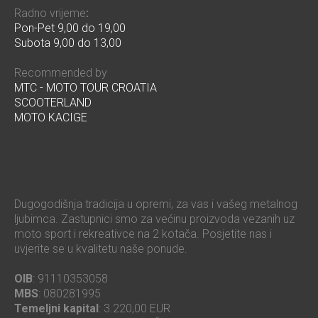
Radno vrijeme
:
Pon-Pet 9,00 do 19,00
Subota 9,00 do 13,00
Recommended by
MTC - MOTO TOUR CROATIA
SCOOTERLAND
MOTO KACIGE
Dugogodišnja tradicija u opremi, za vas i vašeg metalnog
ljubimca. Zastupnici smo za većinu proizvoda vezanih uz
moto sport i rekreativce na 2 kotača. Posjetite nas i
uvjerite se u kvalitetu naše ponude.
OIB
: 91110353058
MBS
: 080281995
Temeljni kapital
: 3.220,00 EUR