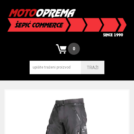
0
TRAŽI