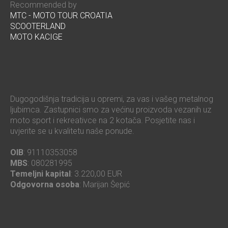
Recommended by
MTC - MOTO TOUR CROATIA
SCOOTERLAND
MOTO KACIGE
Dugogodišnja tradicija u opremi, za vas i vašeg metalnog
ljubimca. Zastupnici smo za većinu proizvoda vezanih uz
moto sport i rekreativce na 2 kotača. Posjetite nas i
uvjerite se u kvalitetu naše ponude.
OIB
: 91110353058
MBS
: 080281995
Temeljni kapital
: 3.220,00 EUR
Odgovorna osoba
: Marijan Šepić